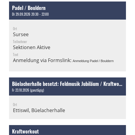
Padel / Bouldern
Di 29.09.2026 20:30 - 22:00
Ort
Sursee
Teilnehmer
Sektionen Aktive
Text
Anmeldung via Formslink:
Anmeldung Padel / Bouldern
Büelacherhalle besetzt: Feldmusik Jubiläum / Kraftworkout
Fr 23.10.2026 (ganztägig)
Ort
Ettiswil, Büelacherhalle
Kraftworkout